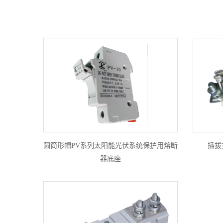
圆筒形帽PV系列太阳能光伏系统保护用熔断
插拔
器底座