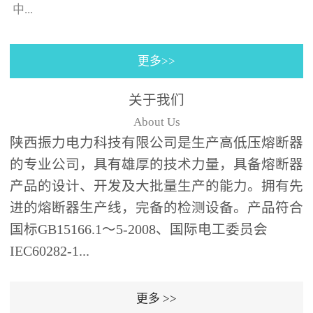
130×130±0.5㎜(125A)，4
中...
个螺栓(螺孔)的位置与安装
孔同心；熔断器装入箱体
更多>>
后，熔断器支架壳外表皮
的时间-电流特性曲线。给
之间、熔断器支架壳外表
予选购者很多说明去选择
关于我们
皮和端部与变压器油箱内
合适的产品（时间-电流特
About Us
壁及异相电缆之间需保持
性曲线表示虚拟的熔化时
陕西振力电力科技有限公司是生产高低压熔断器
足够的绝缘距离；熔断器
间与...
的专业公司，具有雄厚的技术力量，具备熔断器
为水平安装,并与变压器箱
体面板垂直,熔断器伸入油
产品的设计、开发及大批量生产的能力。拥有先
箱的部分应浸入变压器绝
进的熔断器生产线，完备的检测设备。产品符合
缘油中并用绝缘支架(用户
国标GB15166.1～5-2008、国际电工委员会
自备，见图1、图2)可靠支
IEC60282-1...
撑固定。安装步骤：6、根
据图1、图2中的相应位置
更多 >>
在变压器箱中安装好绝缘