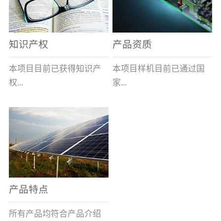
表示带熔断指示及信号输
全球的风能约为
全性、相对的广泛性、确
出功能,在S后加/H数字表
2.74×109MW，其中可...
实的长寿命和免维护性、
示适用于高海拔产品,即H1
资源的充...
知识产权
产品资质
表示大于1000米小于等于
2000米，H2表示大于2000
本项目目前已获得知识产
本项目样机目前已通过国
米小于等于3000米，H3表
权...
家...
示大于3000米小于等于
4000米。）基本参数安装
及使用说明：变压器箱体
8项，其中发明专利2项，
高压电器质量监督检验中
上熔断器的安装孔为
实用新型专利6项。目前低
心的技术性能检测。各项
φ100+1.5 0(16～100A)、
压事业部拿到三项专利。
性能均符合要求。
φ120+1.5 0(125A)，圆孔
周围布置M10×45㎜的四个
螺栓(M10盲螺孔)，螺栓
产品特点
(螺孔)间距为115×115±0.5
㎜(16～100A)、
所有产品均符合产品介绍