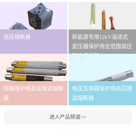
低压熔断器
新能源专用12kV油浸式
...
变压器保护用全范围高压
限流熔断器
本技术条件适用于
XRNT3A-12变压器保护用
短路保护用高压限流熔断
电压互感器保护用高压限
全范围高压限流熔断器(以
下简称熔断器)。本产品适
...
器
流熔断器
用于交流50～60Hz,额定电
压12kV的电力系统中，作
进入产品频道>>
为电力变压器及其它电力
本产品适用与户内交流50
设备的短路和过载保护元
～60Hz,额定电压3.6～