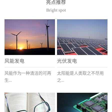
亮点推荐
件。其主要安装于12kV的
40.5kV系统作为电压互感
Bright spot
美式箱变中，可与其它电
器的过载及短路保护用。
器元件共箱。正常使用条
（产品通过了国家高压电
件（1）周围空气最高温度
器质量监督检测中心型式
为40℃，最低为-40℃；
试验，产品符合GB1566.2
（2） 海拔不超过1000
和IEC282-1）型号基本参
米；（3） 相对湿度：日
数
平均不大于95％，月平均
不大于90％；（4）周围空
风能发电
光伏发电
气未被灰尘、烟、腐蚀性
或可燃性气体、水蒸汽和
风能作为一种清洁的可再
太阳能是人类取之不尽用
盐类过度污染；（5） 当
生...
之...
使用于变压器油中时，周
围变压器油的温度上限不
超过105℃。型号说明
能源，越来越受到世界各
不竭的可再生能源，具有
（注：在额定电流后加/S
国的重视。其蕴量巨大，
充分的清洁性、绝对的安