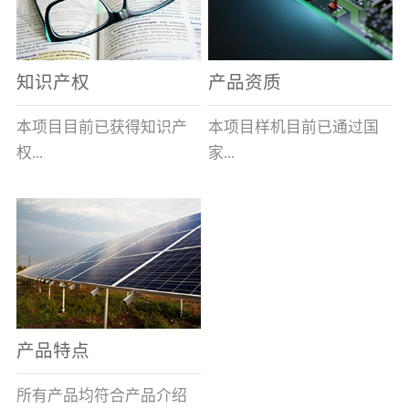
表示带熔断指示及信号输
全球的风能约为
全性、相对的广泛性、确
出功能,在S后加/H数字表
2.74×109MW，其中可...
实的长寿命和免维护性、
示适用于高海拔产品,即H1
资源的充...
知识产权
产品资质
表示大于1000米小于等于
2000米，H2表示大于2000
本项目目前已获得知识产
本项目样机目前已通过国
米小于等于3000米，H3表
权...
家...
示大于3000米小于等于
4000米。）基本参数安装
及使用说明：变压器箱体
8项，其中发明专利2项，
高压电器质量监督检验中
上熔断器的安装孔为
实用新型专利6项。目前低
心的技术性能检测。各项
φ100+1.5 0(16～100A)、
压事业部拿到三项专利。
性能均符合要求。
φ120+1.5 0(125A)，圆孔
周围布置M10×45㎜的四个
螺栓(M10盲螺孔)，螺栓
产品特点
(螺孔)间距为115×115±0.5
㎜(16～100A)、
所有产品均符合产品介绍