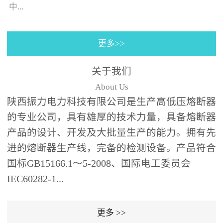
130×130±0.5㎜(125A)，4
中...
个螺栓(螺孔)的位置与安装
孔同心；熔断器装入箱体
更多>>
后，熔断器支架壳外表皮
的时间-电流特性曲线。给
之间、熔断器支架壳外表
予选购者很多说明去选择
关于我们
皮和端部与变压器油箱内
合适的产品（时间-电流特
About Us
壁及异相电缆之间需保持
性曲线表示虚拟的熔化时
陕西振力电力科技有限公司是生产高低压熔断器
足够的绝缘距离；熔断器
间与...
的专业公司，具有雄厚的技术力量，具备熔断器
为水平安装,并与变压器箱
体面板垂直,熔断器伸入油
产品的设计、开发及大批量生产的能力。拥有先
箱的部分应浸入变压器绝
进的熔断器生产线，完备的检测设备。产品符合
缘油中并用绝缘支架(用户
国标GB15166.1～5-2008、国际电工委员会
自备，见图1、图2)可靠支
IEC60282-1...
撑固定。安装步骤：6、根
据图1、图2中的相应位置
更多 >>
在变压器箱中安装好绝缘