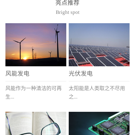
亮点推荐
件。其主要安装于12kV的
40.5kV系统作为电压互感
Bright spot
美式箱变中，可与其它电
器的过载及短路保护用。
器元件共箱。正常使用条
（产品通过了国家高压电
件（1）周围空气最高温度
器质量监督检测中心型式
为40℃，最低为-40℃；
试验，产品符合GB1566.2
（2） 海拔不超过1000
和IEC282-1）型号基本参
米；（3） 相对湿度：日
数
平均不大于95％，月平均
不大于90％；（4）周围空
风能发电
光伏发电
气未被灰尘、烟、腐蚀性
或可燃性气体、水蒸汽和
风能作为一种清洁的可再
太阳能是人类取之不尽用
盐类过度污染；（5） 当
生...
之...
使用于变压器油中时，周
围变压器油的温度上限不
超过105℃。型号说明
能源，越来越受到世界各
不竭的可再生能源，具有
（注：在额定电流后加/S
国的重视。其蕴量巨大，
充分的清洁性、绝对的安