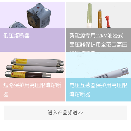
低压熔断器
新能源专用12kV油浸式
...
变压器保护用全范围高压
限流熔断器
本技术条件适用于
XRNT3A-12变压器保护用
短路保护用高压限流熔断
电压互感器保护用高压限
全范围高压限流熔断器(以
下简称熔断器)。本产品适
...
器
流熔断器
用于交流50～60Hz,额定电
压12kV的电力系统中，作
进入产品频道>>
为电力变压器及其它电力
本产品适用与户内交流50
设备的短路和过载保护元
～60Hz,额定电压3.6～