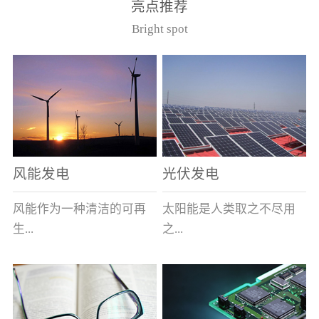
亮点推荐
件。其主要安装于12kV的
40.5kV系统作为电压互感
Bright spot
美式箱变中，可与其它电
器的过载及短路保护用。
器元件共箱。正常使用条
（产品通过了国家高压电
件（1）周围空气最高温度
器质量监督检测中心型式
为40℃，最低为-40℃；
试验，产品符合GB1566.2
（2） 海拔不超过1000
和IEC282-1）型号基本参
米；（3） 相对湿度：日
数
平均不大于95％，月平均
不大于90％；（4）周围空
风能发电
光伏发电
气未被灰尘、烟、腐蚀性
或可燃性气体、水蒸汽和
风能作为一种清洁的可再
太阳能是人类取之不尽用
盐类过度污染；（5） 当
生...
之...
使用于变压器油中时，周
围变压器油的温度上限不
超过105℃。型号说明
能源，越来越受到世界各
不竭的可再生能源，具有
（注：在额定电流后加/S
国的重视。其蕴量巨大，
充分的清洁性、绝对的安