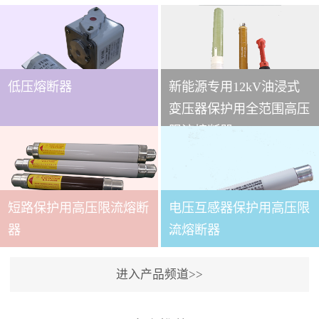
低压熔断器
新能源专用12kV油浸式
...
变压器保护用全范围高压
限流熔断器
本技术条件适用于
XRNT3A-12变压器保护用
短路保护用高压限流熔断
电压互感器保护用高压限
全范围高压限流熔断器(以
下简称熔断器)。本产品适
...
器
流熔断器
用于交流50～60Hz,额定电
压12kV的电力系统中，作
进入产品频道>>
为电力变压器及其它电力
本产品适用与户内交流50
设备的短路和过载保护元
～60Hz,额定电压3.6～