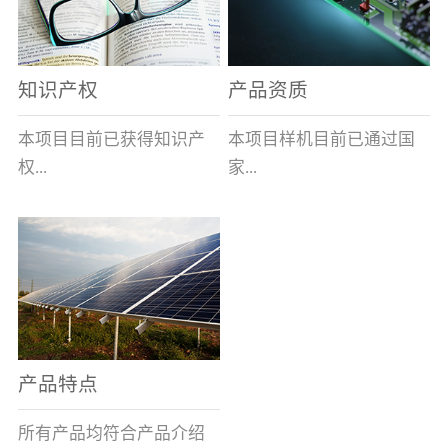
表示带熔断指示及信号输
全球的风能约为
全性、相对的广泛性、确
出功能,在S后加/H数字表
2.74×109MW，其中可...
实的长寿命和免维护性、
示适用于高海拔产品,即H1
资源的充...
知识产权
产品资质
表示大于1000米小于等于
2000米，H2表示大于2000
本项目目前已获得知识产
本项目样机目前已通过国
米小于等于3000米，H3表
权...
家...
示大于3000米小于等于
4000米。）基本参数安装
及使用说明：变压器箱体
8项，其中发明专利2项，
高压电器质量监督检验中
上熔断器的安装孔为
实用新型专利6项。目前低
心的技术性能检测。各项
φ100+1.5 0(16～100A)、
压事业部拿到三项专利。
性能均符合要求。
φ120+1.5 0(125A)，圆孔
周围布置M10×45㎜的四个
螺栓(M10盲螺孔)，螺栓
产品特点
(螺孔)间距为115×115±0.5
㎜(16～100A)、
所有产品均符合产品介绍