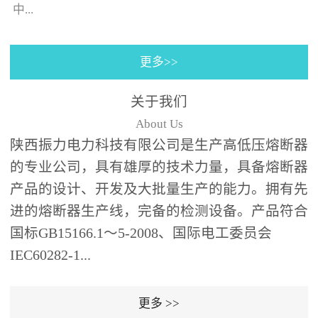
130×130±0.5㎜(125A)，4
中...
个螺栓(螺孔)的位置与安装
孔同心；熔断器装入箱体
更多>>
后，熔断器支架壳外表皮
的时间-电流特性曲线。给
之间、熔断器支架壳外表
予选购者很多说明去选择
关于我们
皮和端部与变压器油箱内
合适的产品（时间-电流特
About Us
壁及异相电缆之间需保持
性曲线表示虚拟的熔化时
陕西振力电力科技有限公司是生产高低压熔断器
足够的绝缘距离；熔断器
间与...
的专业公司，具有雄厚的技术力量，具备熔断器
为水平安装,并与变压器箱
体面板垂直,熔断器伸入油
产品的设计、开发及大批量生产的能力。拥有先
箱的部分应浸入变压器绝
进的熔断器生产线，完备的检测设备。产品符合
缘油中并用绝缘支架(用户
国标GB15166.1～5-2008、国际电工委员会
自备，见图1、图2)可靠支
IEC60282-1...
撑固定。安装步骤：6、根
据图1、图2中的相应位置
更多 >>
在变压器箱中安装好绝缘