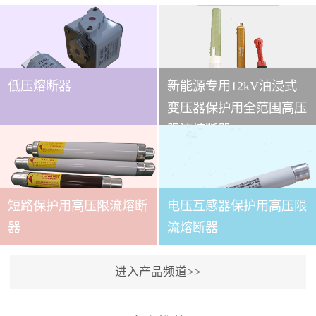
低压熔断器
新能源专用12kV油浸式
...
变压器保护用全范围高压
限流熔断器
本技术条件适用于
XRNT3A-12变压器保护用
短路保护用高压限流熔断
电压互感器保护用高压限
全范围高压限流熔断器(以
下简称熔断器)。本产品适
...
器
流熔断器
用于交流50～60Hz,额定电
压12kV的电力系统中，作
进入产品频道>>
为电力变压器及其它电力
本产品适用与户内交流50
设备的短路和过载保护元
～60Hz,额定电压3.6～