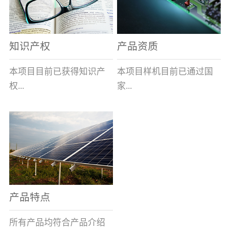
表示带熔断指示及信号输
全球的风能约为
全性、相对的广泛性、确
出功能,在S后加/H数字表
2.74×109MW，其中可...
实的长寿命和免维护性、
示适用于高海拔产品,即H1
资源的充...
知识产权
产品资质
表示大于1000米小于等于
2000米，H2表示大于2000
本项目目前已获得知识产
本项目样机目前已通过国
米小于等于3000米，H3表
权...
家...
示大于3000米小于等于
4000米。）基本参数安装
及使用说明：变压器箱体
8项，其中发明专利2项，
高压电器质量监督检验中
上熔断器的安装孔为
实用新型专利6项。目前低
心的技术性能检测。各项
φ100+1.5 0(16～100A)、
压事业部拿到三项专利。
性能均符合要求。
φ120+1.5 0(125A)，圆孔
周围布置M10×45㎜的四个
螺栓(M10盲螺孔)，螺栓
产品特点
(螺孔)间距为115×115±0.5
㎜(16～100A)、
所有产品均符合产品介绍