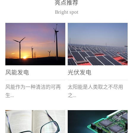
亮点推荐
件。其主要安装于12kV的
40.5kV系统作为电压互感
Bright spot
美式箱变中，可与其它电
器的过载及短路保护用。
器元件共箱。正常使用条
（产品通过了国家高压电
件（1）周围空气最高温度
器质量监督检测中心型式
为40℃，最低为-40℃；
试验，产品符合GB1566.2
（2） 海拔不超过1000
和IEC282-1）型号基本参
米；（3） 相对湿度：日
数
平均不大于95％，月平均
不大于90％；（4）周围空
风能发电
光伏发电
气未被灰尘、烟、腐蚀性
或可燃性气体、水蒸汽和
风能作为一种清洁的可再
太阳能是人类取之不尽用
盐类过度污染；（5） 当
生...
之...
使用于变压器油中时，周
围变压器油的温度上限不
超过105℃。型号说明
能源，越来越受到世界各
不竭的可再生能源，具有
（注：在额定电流后加/S
国的重视。其蕴量巨大，
充分的清洁性、绝对的安