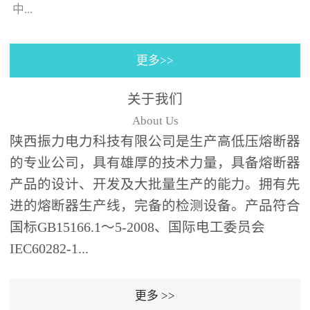
130×130±0.5㎜(125A)，4
中...
个螺栓(螺孔)的位置与安装
孔同心；熔断器装入箱体
更多>>
后，熔断器支架壳外表皮
的时间-电流特性曲线。给
之间、熔断器支架壳外表
予选购者很多说明去选择
关于我们
皮和端部与变压器油箱内
合适的产品（时间-电流特
About Us
壁及异相电缆之间需保持
性曲线表示虚拟的熔化时
陕西振力电力科技有限公司是生产高低压熔断器
足够的绝缘距离；熔断器
间与...
的专业公司，具有雄厚的技术力量，具备熔断器
为水平安装,并与变压器箱
体面板垂直,熔断器伸入油
产品的设计、开发及大批量生产的能力。拥有先
箱的部分应浸入变压器绝
进的熔断器生产线，完备的检测设备。产品符合
缘油中并用绝缘支架(用户
国标GB15166.1～5-2008、国际电工委员会
自备，见图1、图2)可靠支
IEC60282-1...
撑固定。安装步骤：6、根
据图1、图2中的相应位置
更多 >>
在变压器箱中安装好绝缘