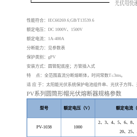
性能符合：
IEC60269.6;GB/T13539.6
额定电压：
DC 1000V、1500V
额定电流：
1A-400A
分断能力：见参数表
保护类别：
gPV
安装方式：圆管配底座；方管插入式
特
点：全范围直流分断熔断体，时间常数
T≤3ms。
适
应
于：太阳能光伏系统保护电池组件串、光伏子方阵、
PV系列圆筒形帽光伏熔断器规格参数
型号
额定电压（
V）
额定电流
2、3、4、5、6、8、
PV-1038
1
000
20
、
2
5、