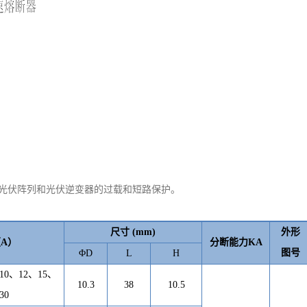
光伏阵列和光伏逆变器的过载和短路保护。
尺寸
(mm)
外形
（
A）
分断能力
KA
图号
ΦD
L
H
10、12、15、
10.3
38
10.5
30