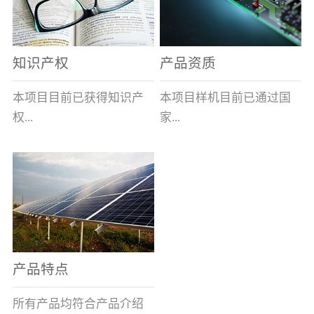
表示带熔断指示及信号输
全球的风能约为
全性、相对的广泛性、确
出功能,在S后加/H数字表
2.74×109MW，其中可...
实的长寿命和免维护性、
示适用于高海拔产品,即H1
资源的充...
知识产权
产品资质
表示大于1000米小于等于
2000米，H2表示大于2000
本项目目前已获得知识产
本项目样机目前已通过国
米小于等于3000米，H3表
权...
家...
示大于3000米小于等于
4000米。）基本参数安装
及使用说明：变压器箱体
8项，其中发明专利2项，
高压电器质量监督检验中
上熔断器的安装孔为
实用新型专利6项。目前低
心的技术性能检测。各项
φ100+1.5 0(16～100A)、
压事业部拿到三项专利。
性能均符合要求。
φ120+1.5 0(125A)，圆孔
周围布置M10×45㎜的四个
螺栓(M10盲螺孔)，螺栓
产品特点
(螺孔)间距为115×115±0.5
㎜(16～100A)、
所有产品均符合产品介绍