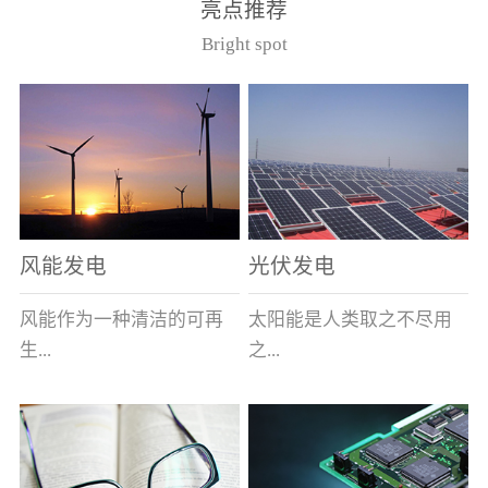
亮点推荐
件。其主要安装于12kV的
40.5kV系统作为电压互感
Bright spot
美式箱变中，可与其它电
器的过载及短路保护用。
器元件共箱。正常使用条
（产品通过了国家高压电
件（1）周围空气最高温度
器质量监督检测中心型式
为40℃，最低为-40℃；
试验，产品符合GB1566.2
（2） 海拔不超过1000
和IEC282-1）型号基本参
米；（3） 相对湿度：日
数
平均不大于95％，月平均
不大于90％；（4）周围空
风能发电
光伏发电
气未被灰尘、烟、腐蚀性
或可燃性气体、水蒸汽和
风能作为一种清洁的可再
太阳能是人类取之不尽用
盐类过度污染；（5） 当
生...
之...
使用于变压器油中时，周
围变压器油的温度上限不
超过105℃。型号说明
能源，越来越受到世界各
不竭的可再生能源，具有
（注：在额定电流后加/S
国的重视。其蕴量巨大，
充分的清洁性、绝对的安