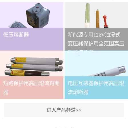
低压熔断器
新能源专用12kV油浸式
...
变压器保护用全范围高压
限流熔断器
本技术条件适用于
XRNT3A-12变压器保护用
短路保护用高压限流熔断
电压互感器保护用高压限
全范围高压限流熔断器(以
下简称熔断器)。本产品适
...
器
流熔断器
用于交流50～60Hz,额定电
压12kV的电力系统中，作
进入产品频道>>
为电力变压器及其它电力
本产品适用与户内交流50
设备的短路和过载保护元
～60Hz,额定电压3.6～