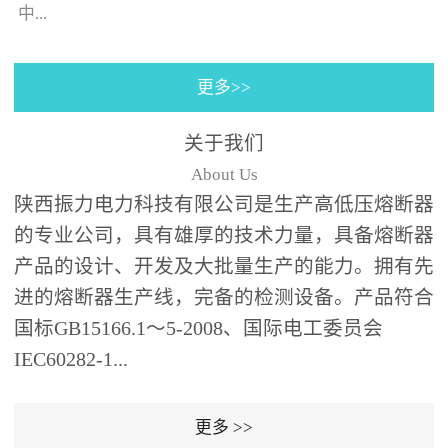
130×130±0.5㎜(125A)，4
中...
个螺栓(螺孔)的位置与安装
孔同心；熔断器装入箱体
更多>>
后，熔断器支架壳外表皮
的时间-电流特性曲线。给
之间、熔断器支架壳外表
予选购者很多说明去选择
关于我们
皮和端部与变压器油箱内
合适的产品（时间-电流特
About Us
壁及异相电缆之间需保持
性曲线表示虚拟的熔化时
陕西振力电力科技有限公司是生产高低压熔断器
足够的绝缘距离；熔断器
间与...
的专业公司，具有雄厚的技术力量，具备熔断器
为水平安装,并与变压器箱
体面板垂直,熔断器伸入油
产品的设计、开发及大批量生产的能力。拥有先
箱的部分应浸入变压器绝
进的熔断器生产线，完备的检测设备。产品符合
缘油中并用绝缘支架(用户
国标GB15166.1～5-2008、国际电工委员会
自备，见图1、图2)可靠支
IEC60282-1...
撑固定。安装步骤：6、根
据图1、图2中的相应位置
更多 >>
在变压器箱中安装好绝缘