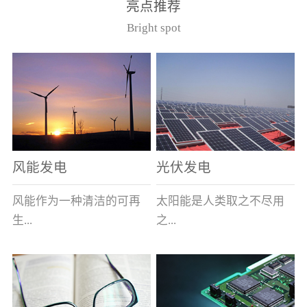
亮点推荐
件。其主要安装于12kV的
40.5kV系统作为电压互感
Bright spot
美式箱变中，可与其它电
器的过载及短路保护用。
器元件共箱。正常使用条
（产品通过了国家高压电
件（1）周围空气最高温度
器质量监督检测中心型式
为40℃，最低为-40℃；
试验，产品符合GB1566.2
（2） 海拔不超过1000
和IEC282-1）型号基本参
米；（3） 相对湿度：日
数
平均不大于95％，月平均
不大于90％；（4）周围空
风能发电
光伏发电
气未被灰尘、烟、腐蚀性
或可燃性气体、水蒸汽和
风能作为一种清洁的可再
太阳能是人类取之不尽用
盐类过度污染；（5） 当
生...
之...
使用于变压器油中时，周
围变压器油的温度上限不
超过105℃。型号说明
能源，越来越受到世界各
不竭的可再生能源，具有
（注：在额定电流后加/S
国的重视。其蕴量巨大，
充分的清洁性、绝对的安