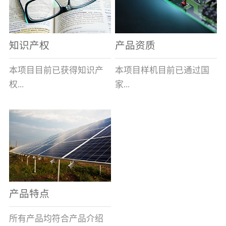
表示带熔断指示及信号输
全球的风能约为
全性、相对的广泛性、确
出功能,在S后加/H数字表
2.74×109MW，其中可...
实的长寿命和免维护性、
示适用于高海拔产品,即H1
资源的充...
知识产权
产品资质
表示大于1000米小于等于
2000米，H2表示大于2000
本项目目前已获得知识产
本项目样机目前已通过国
米小于等于3000米，H3表
权...
家...
示大于3000米小于等于
4000米。）基本参数安装
及使用说明：变压器箱体
8项，其中发明专利2项，
高压电器质量监督检验中
上熔断器的安装孔为
实用新型专利6项。目前低
心的技术性能检测。各项
φ100+1.5 0(16～100A)、
压事业部拿到三项专利。
性能均符合要求。
φ120+1.5 0(125A)，圆孔
周围布置M10×45㎜的四个
螺栓(M10盲螺孔)，螺栓
产品特点
(螺孔)间距为115×115±0.5
㎜(16～100A)、
所有产品均符合产品介绍