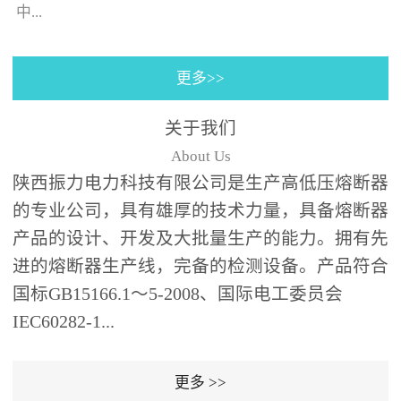
130×130±0.5㎜(125A)，4
中...
个螺栓(螺孔)的位置与安装
孔同心；熔断器装入箱体
更多>>
后，熔断器支架壳外表皮
的时间-电流特性曲线。给
之间、熔断器支架壳外表
予选购者很多说明去选择
关于我们
皮和端部与变压器油箱内
合适的产品（时间-电流特
About Us
壁及异相电缆之间需保持
性曲线表示虚拟的熔化时
陕西振力电力科技有限公司是生产高低压熔断器
足够的绝缘距离；熔断器
间与...
的专业公司，具有雄厚的技术力量，具备熔断器
为水平安装,并与变压器箱
体面板垂直,熔断器伸入油
产品的设计、开发及大批量生产的能力。拥有先
箱的部分应浸入变压器绝
进的熔断器生产线，完备的检测设备。产品符合
缘油中并用绝缘支架(用户
国标GB15166.1～5-2008、国际电工委员会
自备，见图1、图2)可靠支
IEC60282-1...
撑固定。安装步骤：6、根
据图1、图2中的相应位置
更多 >>
在变压器箱中安装好绝缘