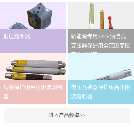
低压熔断器
新能源专用12kV油浸式
...
变压器保护用全范围高压
限流熔断器
本技术条件适用于
XRNT3A-12变压器保护用
短路保护用高压限流熔断
电压互感器保护用高压限
全范围高压限流熔断器(以
下简称熔断器)。本产品适
...
器
流熔断器
用于交流50～60Hz,额定电
压12kV的电力系统中，作
进入产品频道>>
为电力变压器及其它电力
本产品适用与户内交流50
设备的短路和过载保护元
～60Hz,额定电压3.6～