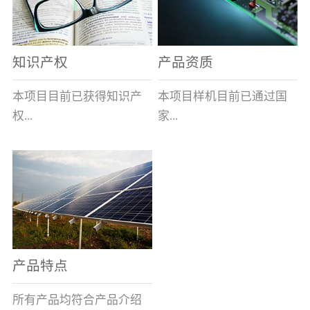
表示带熔断指示及信号输
全球的风能约为
全性、相对的广泛性、确
出功能,在S后加/H数字表
2.74×109MW，其中可...
实的长寿命和免维护性、
示适用于高海拔产品,即H1
资源的充...
知识产权
产品资质
表示大于1000米小于等于
2000米，H2表示大于2000
本项目目前已获得知识产
本项目样机目前已通过国
米小于等于3000米，H3表
权...
家...
示大于3000米小于等于
4000米。）基本参数安装
及使用说明：变压器箱体
8项，其中发明专利2项，
高压电器质量监督检验中
上熔断器的安装孔为
实用新型专利6项。目前低
心的技术性能检测。各项
φ100+1.5 0(16～100A)、
压事业部拿到三项专利。
性能均符合要求。
φ120+1.5 0(125A)，圆孔
周围布置M10×45㎜的四个
螺栓(M10盲螺孔)，螺栓
产品特点
(螺孔)间距为115×115±0.5
㎜(16～100A)、
所有产品均符合产品介绍