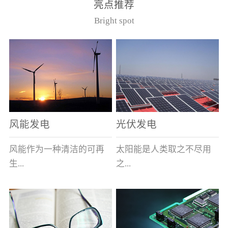
亮点推荐
件。其主要安装于12kV的
40.5kV系统作为电压互感
Bright spot
美式箱变中，可与其它电
器的过载及短路保护用。
器元件共箱。正常使用条
（产品通过了国家高压电
件（1）周围空气最高温度
器质量监督检测中心型式
为40℃，最低为-40℃；
试验，产品符合GB1566.2
（2） 海拔不超过1000
和IEC282-1）型号基本参
米；（3） 相对湿度：日
数
平均不大于95％，月平均
不大于90％；（4）周围空
风能发电
光伏发电
气未被灰尘、烟、腐蚀性
或可燃性气体、水蒸汽和
风能作为一种清洁的可再
太阳能是人类取之不尽用
盐类过度污染；（5） 当
生...
之...
使用于变压器油中时，周
围变压器油的温度上限不
超过105℃。型号说明
能源，越来越受到世界各
不竭的可再生能源，具有
（注：在额定电流后加/S
国的重视。其蕴量巨大，
充分的清洁性、绝对的安