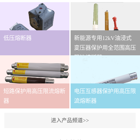
低压熔断器
新能源专用12kV油浸式
...
变压器保护用全范围高压
限流熔断器
本技术条件适用于
XRNT3A-12变压器保护用
短路保护用高压限流熔断
电压互感器保护用高压限
全范围高压限流熔断器(以
下简称熔断器)。本产品适
...
器
流熔断器
用于交流50～60Hz,额定电
压12kV的电力系统中，作
进入产品频道>>
为电力变压器及其它电力
本产品适用与户内交流50
设备的短路和过载保护元
～60Hz,额定电压3.6～