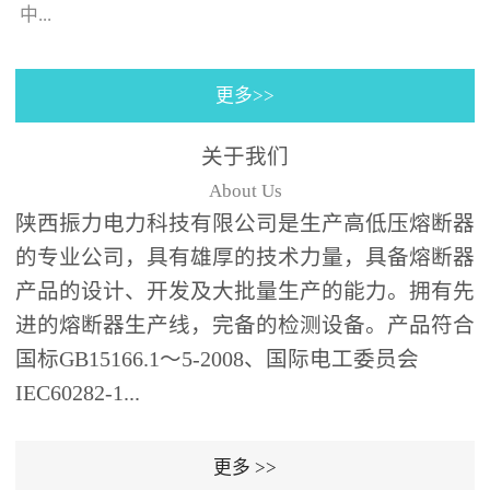
130×130±0.5㎜(125A)，4
中...
个螺栓(螺孔)的位置与安装
孔同心；熔断器装入箱体
更多>>
后，熔断器支架壳外表皮
的时间-电流特性曲线。给
之间、熔断器支架壳外表
予选购者很多说明去选择
关于我们
皮和端部与变压器油箱内
合适的产品（时间-电流特
About Us
壁及异相电缆之间需保持
性曲线表示虚拟的熔化时
陕西振力电力科技有限公司是生产高低压熔断器
足够的绝缘距离；熔断器
间与...
的专业公司，具有雄厚的技术力量，具备熔断器
为水平安装,并与变压器箱
体面板垂直,熔断器伸入油
产品的设计、开发及大批量生产的能力。拥有先
箱的部分应浸入变压器绝
进的熔断器生产线，完备的检测设备。产品符合
缘油中并用绝缘支架(用户
国标GB15166.1～5-2008、国际电工委员会
自备，见图1、图2)可靠支
IEC60282-1...
撑固定。安装步骤：6、根
据图1、图2中的相应位置
更多 >>
在变压器箱中安装好绝缘