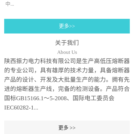
130×130±0.5㎜(125A)，4
中...
个螺栓(螺孔)的位置与安装
孔同心；熔断器装入箱体
更多>>
后，熔断器支架壳外表皮
的时间-电流特性曲线。给
之间、熔断器支架壳外表
予选购者很多说明去选择
关于我们
皮和端部与变压器油箱内
合适的产品（时间-电流特
About Us
壁及异相电缆之间需保持
性曲线表示虚拟的熔化时
陕西振力电力科技有限公司是生产高低压熔断器
足够的绝缘距离；熔断器
间与...
的专业公司，具有雄厚的技术力量，具备熔断器
为水平安装,并与变压器箱
体面板垂直,熔断器伸入油
产品的设计、开发及大批量生产的能力。拥有先
箱的部分应浸入变压器绝
进的熔断器生产线，完备的检测设备。产品符合
缘油中并用绝缘支架(用户
国标GB15166.1～5-2008、国际电工委员会
自备，见图1、图2)可靠支
IEC60282-1...
撑固定。安装步骤：6、根
据图1、图2中的相应位置
更多 >>
在变压器箱中安装好绝缘