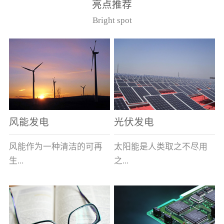
亮点推荐
件。其主要安装于12kV的
40.5kV系统作为电压互感
Bright spot
美式箱变中，可与其它电
器的过载及短路保护用。
器元件共箱。正常使用条
（产品通过了国家高压电
件（1）周围空气最高温度
器质量监督检测中心型式
为40℃，最低为-40℃；
试验，产品符合GB1566.2
（2） 海拔不超过1000
和IEC282-1）型号基本参
米；（3） 相对湿度：日
数
平均不大于95％，月平均
不大于90％；（4）周围空
风能发电
光伏发电
气未被灰尘、烟、腐蚀性
或可燃性气体、水蒸汽和
风能作为一种清洁的可再
太阳能是人类取之不尽用
盐类过度污染；（5） 当
生...
之...
使用于变压器油中时，周
围变压器油的温度上限不
超过105℃。型号说明
能源，越来越受到世界各
不竭的可再生能源，具有
（注：在额定电流后加/S
国的重视。其蕴量巨大，
充分的清洁性、绝对的安