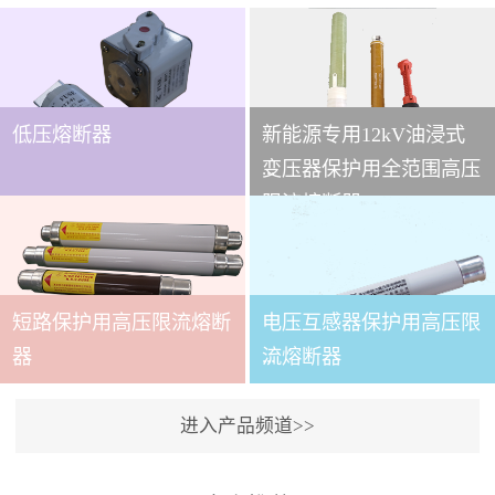
低压熔断器
新能源专用12kV油浸式
...
变压器保护用全范围高压
限流熔断器
本技术条件适用于
XRNT3A-12变压器保护用
短路保护用高压限流熔断
电压互感器保护用高压限
全范围高压限流熔断器(以
下简称熔断器)。本产品适
...
器
流熔断器
用于交流50～60Hz,额定电
压12kV的电力系统中，作
进入产品频道>>
为电力变压器及其它电力
本产品适用与户内交流50
设备的短路和过载保护元
～60Hz,额定电压3.6～