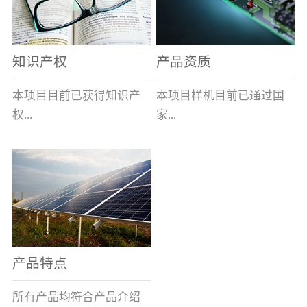
表示带熔断指示及信号输
全球的风能约为
全性、相对的广泛性、确
出功能,在S后加/H数字表
2.74×109MW，其中可...
实的长寿命和免维护性、
示适用于高海拔产品,即H1
资源的充...
知识产权
产品资质
表示大于1000米小于等于
2000米，H2表示大于2000
本项目目前已获得知识产
本项目样机目前已通过国
米小于等于3000米，H3表
权...
家...
示大于3000米小于等于
4000米。）基本参数安装
及使用说明：变压器箱体
8项，其中发明专利2项，
高压电器质量监督检验中
上熔断器的安装孔为
实用新型专利6项。目前低
心的技术性能检测。各项
φ100+1.5 0(16～100A)、
压事业部拿到三项专利。
性能均符合要求。
φ120+1.5 0(125A)，圆孔
周围布置M10×45㎜的四个
螺栓(M10盲螺孔)，螺栓
产品特点
(螺孔)间距为115×115±0.5
㎜(16～100A)、
所有产品均符合产品介绍