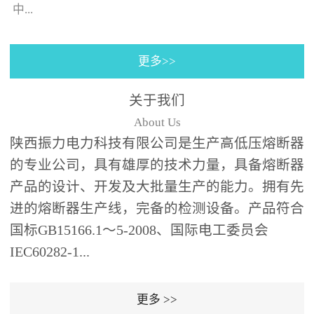
130×130±0.5㎜(125A)，4
中...
个螺栓(螺孔)的位置与安装
孔同心；熔断器装入箱体
更多>>
后，熔断器支架壳外表皮
的时间-电流特性曲线。给
之间、熔断器支架壳外表
予选购者很多说明去选择
关于我们
皮和端部与变压器油箱内
合适的产品（时间-电流特
About Us
壁及异相电缆之间需保持
性曲线表示虚拟的熔化时
陕西振力电力科技有限公司是生产高低压熔断器
足够的绝缘距离；熔断器
间与...
的专业公司，具有雄厚的技术力量，具备熔断器
为水平安装,并与变压器箱
体面板垂直,熔断器伸入油
产品的设计、开发及大批量生产的能力。拥有先
箱的部分应浸入变压器绝
进的熔断器生产线，完备的检测设备。产品符合
缘油中并用绝缘支架(用户
国标GB15166.1～5-2008、国际电工委员会
自备，见图1、图2)可靠支
IEC60282-1...
撑固定。安装步骤：6、根
据图1、图2中的相应位置
更多 >>
在变压器箱中安装好绝缘