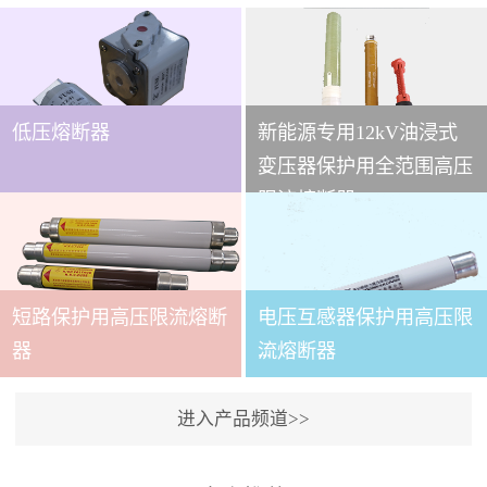
低压熔断器
新能源专用12kV油浸式
...
变压器保护用全范围高压
限流熔断器
本技术条件适用于
XRNT3A-12变压器保护用
短路保护用高压限流熔断
电压互感器保护用高压限
全范围高压限流熔断器(以
下简称熔断器)。本产品适
...
器
流熔断器
用于交流50～60Hz,额定电
压12kV的电力系统中，作
进入产品频道>>
为电力变压器及其它电力
本产品适用与户内交流50
设备的短路和过载保护元
～60Hz,额定电压3.6～