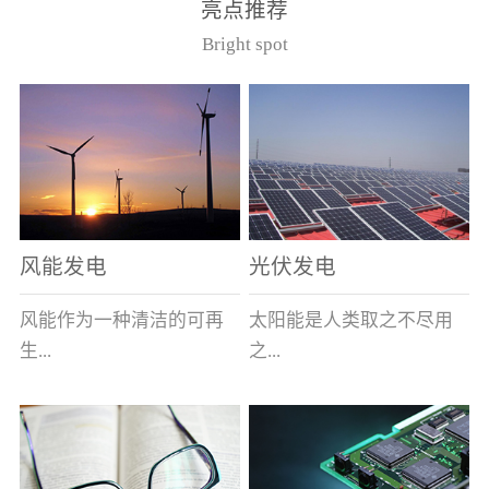
亮点推荐
件。其主要安装于12kV的
40.5kV系统作为电压互感
Bright spot
美式箱变中，可与其它电
器的过载及短路保护用。
器元件共箱。正常使用条
（产品通过了国家高压电
件（1）周围空气最高温度
器质量监督检测中心型式
为40℃，最低为-40℃；
试验，产品符合GB1566.2
（2） 海拔不超过1000
和IEC282-1）型号基本参
米；（3） 相对湿度：日
数
平均不大于95％，月平均
不大于90％；（4）周围空
风能发电
光伏发电
气未被灰尘、烟、腐蚀性
或可燃性气体、水蒸汽和
风能作为一种清洁的可再
太阳能是人类取之不尽用
盐类过度污染；（5） 当
生...
之...
使用于变压器油中时，周
围变压器油的温度上限不
超过105℃。型号说明
能源，越来越受到世界各
不竭的可再生能源，具有
（注：在额定电流后加/S
国的重视。其蕴量巨大，
充分的清洁性、绝对的安