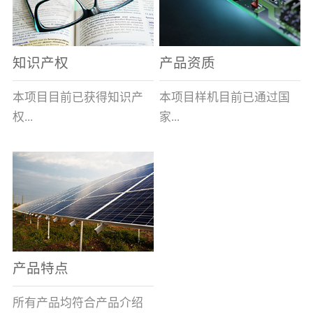
表示带熔断指示及信号输
全球的风能约为
全性、相对的广泛性、确
出功能,在S后加/H数字表
2.74×109MW，其中可...
实的长寿命和免维护性、
示适用于高海拔产品,即H1
资源的充...
知识产权
产品资质
表示大于1000米小于等于
2000米，H2表示大于2000
本项目目前已获得知识产
本项目样机目前已通过国
米小于等于3000米，H3表
权...
家...
示大于3000米小于等于
4000米。）基本参数安装
及使用说明：变压器箱体
8项，其中发明专利2项，
高压电器质量监督检验中
上熔断器的安装孔为
实用新型专利6项。目前低
心的技术性能检测。各项
φ100+1.5 0(16～100A)、
压事业部拿到三项专利。
性能均符合要求。
φ120+1.5 0(125A)，圆孔
周围布置M10×45㎜的四个
螺栓(M10盲螺孔)，螺栓
产品特点
(螺孔)间距为115×115±0.5
㎜(16～100A)、
所有产品均符合产品介绍