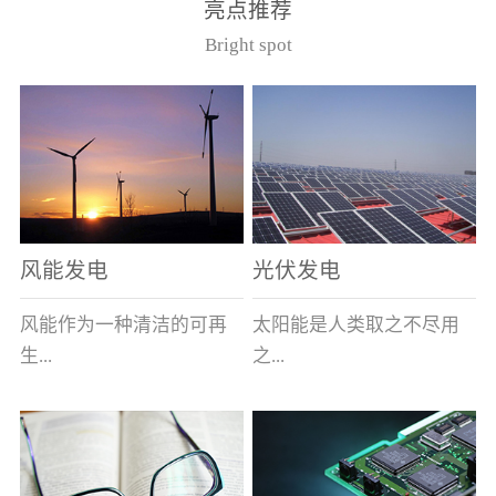
亮点推荐
件。其主要安装于12kV的
40.5kV系统作为电压互感
Bright spot
美式箱变中，可与其它电
器的过载及短路保护用。
器元件共箱。正常使用条
（产品通过了国家高压电
件（1）周围空气最高温度
器质量监督检测中心型式
为40℃，最低为-40℃；
试验，产品符合GB1566.2
（2） 海拔不超过1000
和IEC282-1）型号基本参
米；（3） 相对湿度：日
数
平均不大于95％，月平均
不大于90％；（4）周围空
风能发电
光伏发电
气未被灰尘、烟、腐蚀性
或可燃性气体、水蒸汽和
风能作为一种清洁的可再
太阳能是人类取之不尽用
盐类过度污染；（5） 当
生...
之...
使用于变压器油中时，周
围变压器油的温度上限不
超过105℃。型号说明
能源，越来越受到世界各
不竭的可再生能源，具有
（注：在额定电流后加/S
国的重视。其蕴量巨大，
充分的清洁性、绝对的安