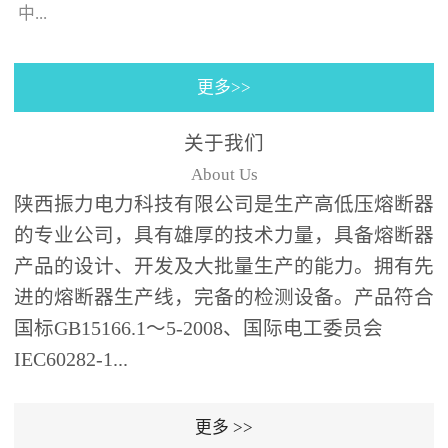
130×130±0.5㎜(125A)，4
中...
个螺栓(螺孔)的位置与安装
孔同心；熔断器装入箱体
更多>>
后，熔断器支架壳外表皮
的时间-电流特性曲线。给
之间、熔断器支架壳外表
予选购者很多说明去选择
关于我们
皮和端部与变压器油箱内
合适的产品（时间-电流特
About Us
壁及异相电缆之间需保持
性曲线表示虚拟的熔化时
陕西振力电力科技有限公司是生产高低压熔断器
足够的绝缘距离；熔断器
间与...
的专业公司，具有雄厚的技术力量，具备熔断器
为水平安装,并与变压器箱
体面板垂直,熔断器伸入油
产品的设计、开发及大批量生产的能力。拥有先
箱的部分应浸入变压器绝
进的熔断器生产线，完备的检测设备。产品符合
缘油中并用绝缘支架(用户
国标GB15166.1～5-2008、国际电工委员会
自备，见图1、图2)可靠支
IEC60282-1...
撑固定。安装步骤：6、根
据图1、图2中的相应位置
更多 >>
在变压器箱中安装好绝缘