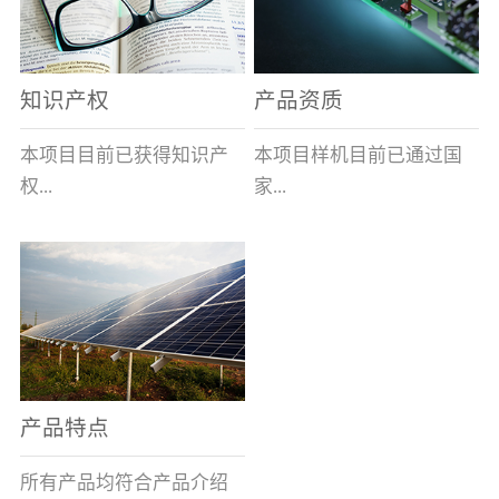
表示带熔断指示及信号输
全球的风能约为
全性、相对的广泛性、确
出功能,在S后加/H数字表
2.74×109MW，其中可...
实的长寿命和免维护性、
示适用于高海拔产品,即H1
资源的充...
知识产权
产品资质
表示大于1000米小于等于
2000米，H2表示大于2000
本项目目前已获得知识产
本项目样机目前已通过国
米小于等于3000米，H3表
权...
家...
示大于3000米小于等于
4000米。）基本参数安装
及使用说明：变压器箱体
8项，其中发明专利2项，
高压电器质量监督检验中
上熔断器的安装孔为
实用新型专利6项。目前低
心的技术性能检测。各项
φ100+1.5 0(16～100A)、
压事业部拿到三项专利。
性能均符合要求。
φ120+1.5 0(125A)，圆孔
周围布置M10×45㎜的四个
螺栓(M10盲螺孔)，螺栓
产品特点
(螺孔)间距为115×115±0.5
㎜(16～100A)、
所有产品均符合产品介绍