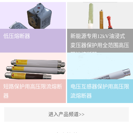
低压熔断器
新能源专用12kV油浸式
...
变压器保护用全范围高压
限流熔断器
本技术条件适用于
XRNT3A-12变压器保护用
短路保护用高压限流熔断
电压互感器保护用高压限
全范围高压限流熔断器(以
下简称熔断器)。本产品适
...
器
流熔断器
用于交流50～60Hz,额定电
压12kV的电力系统中，作
进入产品频道>>
为电力变压器及其它电力
本产品适用与户内交流50
设备的短路和过载保护元
～60Hz,额定电压3.6～