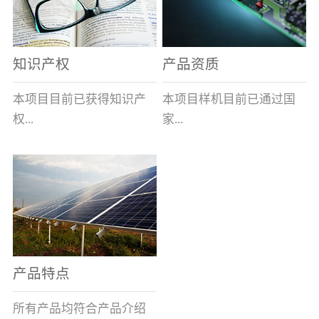
表示带熔断指示及信号输
全球的风能约为
全性、相对的广泛性、确
出功能,在S后加/H数字表
2.74×109MW，其中可...
实的长寿命和免维护性、
示适用于高海拔产品,即H1
资源的充...
知识产权
产品资质
表示大于1000米小于等于
2000米，H2表示大于2000
本项目目前已获得知识产
本项目样机目前已通过国
米小于等于3000米，H3表
权...
家...
示大于3000米小于等于
4000米。）基本参数安装
及使用说明：变压器箱体
8项，其中发明专利2项，
高压电器质量监督检验中
上熔断器的安装孔为
实用新型专利6项。目前低
心的技术性能检测。各项
φ100+1.5 0(16～100A)、
压事业部拿到三项专利。
性能均符合要求。
φ120+1.5 0(125A)，圆孔
周围布置M10×45㎜的四个
螺栓(M10盲螺孔)，螺栓
产品特点
(螺孔)间距为115×115±0.5
㎜(16～100A)、
所有产品均符合产品介绍