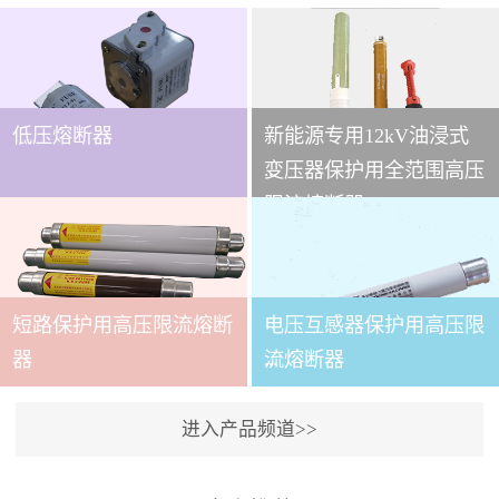
低压熔断器
新能源专用12kV油浸式
...
变压器保护用全范围高压
限流熔断器
本技术条件适用于
XRNT3A-12变压器保护用
短路保护用高压限流熔断
电压互感器保护用高压限
全范围高压限流熔断器(以
下简称熔断器)。本产品适
...
器
流熔断器
用于交流50～60Hz,额定电
压12kV的电力系统中，作
进入产品频道>>
为电力变压器及其它电力
本产品适用与户内交流50
设备的短路和过载保护元
～60Hz,额定电压3.6～