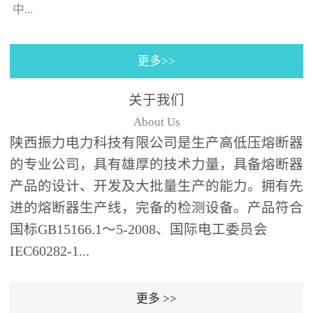
130×130±0.5㎜(125A)，4
中...
个螺栓(螺孔)的位置与安装
孔同心；熔断器装入箱体
更多>>
后，熔断器支架壳外表皮
的时间-电流特性曲线。给
之间、熔断器支架壳外表
予选购者很多说明去选择
关于我们
皮和端部与变压器油箱内
合适的产品（时间-电流特
About Us
壁及异相电缆之间需保持
性曲线表示虚拟的熔化时
陕西振力电力科技有限公司是生产高低压熔断器
足够的绝缘距离；熔断器
间与...
的专业公司，具有雄厚的技术力量，具备熔断器
为水平安装,并与变压器箱
体面板垂直,熔断器伸入油
产品的设计、开发及大批量生产的能力。拥有先
箱的部分应浸入变压器绝
进的熔断器生产线，完备的检测设备。产品符合
缘油中并用绝缘支架(用户
国标GB15166.1～5-2008、国际电工委员会
自备，见图1、图2)可靠支
IEC60282-1...
撑固定。安装步骤：6、根
据图1、图2中的相应位置
更多 >>
在变压器箱中安装好绝缘