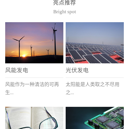
亮点推荐
件。其主要安装于12kV的
40.5kV系统作为电压互感
Bright spot
美式箱变中，可与其它电
器的过载及短路保护用。
器元件共箱。正常使用条
（产品通过了国家高压电
件（1）周围空气最高温度
器质量监督检测中心型式
为40℃，最低为-40℃；
试验，产品符合GB1566.2
（2） 海拔不超过1000
和IEC282-1）型号基本参
米；（3） 相对湿度：日
数
平均不大于95％，月平均
不大于90％；（4）周围空
风能发电
光伏发电
气未被灰尘、烟、腐蚀性
或可燃性气体、水蒸汽和
风能作为一种清洁的可再
太阳能是人类取之不尽用
盐类过度污染；（5） 当
生...
之...
使用于变压器油中时，周
围变压器油的温度上限不
超过105℃。型号说明
能源，越来越受到世界各
不竭的可再生能源，具有
（注：在额定电流后加/S
国的重视。其蕴量巨大，
充分的清洁性、绝对的安