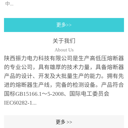
130×130±0.5㎜(125A)，4
中...
个螺栓(螺孔)的位置与安装
孔同心；熔断器装入箱体
更多>>
后，熔断器支架壳外表皮
的时间-电流特性曲线。给
之间、熔断器支架壳外表
予选购者很多说明去选择
关于我们
皮和端部与变压器油箱内
合适的产品（时间-电流特
About Us
壁及异相电缆之间需保持
性曲线表示虚拟的熔化时
陕西振力电力科技有限公司是生产高低压熔断器
足够的绝缘距离；熔断器
间与...
的专业公司，具有雄厚的技术力量，具备熔断器
为水平安装,并与变压器箱
体面板垂直,熔断器伸入油
产品的设计、开发及大批量生产的能力。拥有先
箱的部分应浸入变压器绝
进的熔断器生产线，完备的检测设备。产品符合
缘油中并用绝缘支架(用户
国标GB15166.1～5-2008、国际电工委员会
自备，见图1、图2)可靠支
IEC60282-1...
撑固定。安装步骤：6、根
据图1、图2中的相应位置
更多 >>
在变压器箱中安装好绝缘