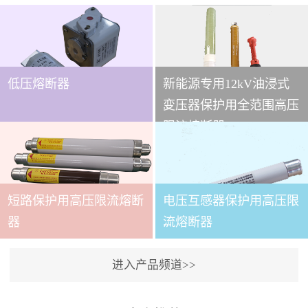
低压熔断器
新能源专用12kV油浸式
...
变压器保护用全范围高压
限流熔断器
本技术条件适用于
XRNT3A-12变压器保护用
短路保护用高压限流熔断
电压互感器保护用高压限
全范围高压限流熔断器(以
下简称熔断器)。本产品适
...
器
流熔断器
用于交流50～60Hz,额定电
压12kV的电力系统中，作
进入产品频道>>
为电力变压器及其它电力
本产品适用与户内交流50
设备的短路和过载保护元
～60Hz,额定电压3.6～