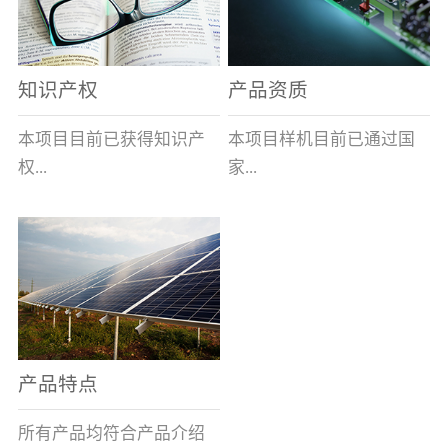
表示带熔断指示及信号输
全球的风能约为
全性、相对的广泛性、确
出功能,在S后加/H数字表
2.74×109MW，其中可...
实的长寿命和免维护性、
示适用于高海拔产品,即H1
资源的充...
知识产权
产品资质
表示大于1000米小于等于
2000米，H2表示大于2000
本项目目前已获得知识产
本项目样机目前已通过国
米小于等于3000米，H3表
权...
家...
示大于3000米小于等于
4000米。）基本参数安装
及使用说明：变压器箱体
8项，其中发明专利2项，
高压电器质量监督检验中
上熔断器的安装孔为
实用新型专利6项。目前低
心的技术性能检测。各项
φ100+1.5 0(16～100A)、
压事业部拿到三项专利。
性能均符合要求。
φ120+1.5 0(125A)，圆孔
周围布置M10×45㎜的四个
螺栓(M10盲螺孔)，螺栓
产品特点
(螺孔)间距为115×115±0.5
㎜(16～100A)、
所有产品均符合产品介绍