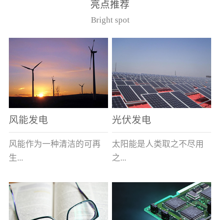
亮点推荐
件。其主要安装于12kV的
40.5kV系统作为电压互感
Bright spot
美式箱变中，可与其它电
器的过载及短路保护用。
器元件共箱。正常使用条
（产品通过了国家高压电
件（1）周围空气最高温度
器质量监督检测中心型式
为40℃，最低为-40℃；
试验，产品符合GB1566.2
（2） 海拔不超过1000
和IEC282-1）型号基本参
米；（3） 相对湿度：日
数
平均不大于95％，月平均
不大于90％；（4）周围空
风能发电
光伏发电
气未被灰尘、烟、腐蚀性
或可燃性气体、水蒸汽和
风能作为一种清洁的可再
太阳能是人类取之不尽用
盐类过度污染；（5） 当
生...
之...
使用于变压器油中时，周
围变压器油的温度上限不
超过105℃。型号说明
能源，越来越受到世界各
不竭的可再生能源，具有
（注：在额定电流后加/S
国的重视。其蕴量巨大，
充分的清洁性、绝对的安