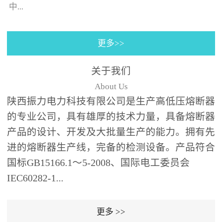
130×130±0.5㎜(125A)，4
中...
个螺栓(螺孔)的位置与安装
孔同心；熔断器装入箱体
更多>>
后，熔断器支架壳外表皮
的时间-电流特性曲线。给
之间、熔断器支架壳外表
予选购者很多说明去选择
关于我们
皮和端部与变压器油箱内
合适的产品（时间-电流特
About Us
壁及异相电缆之间需保持
性曲线表示虚拟的熔化时
陕西振力电力科技有限公司是生产高低压熔断器
足够的绝缘距离；熔断器
间与...
的专业公司，具有雄厚的技术力量，具备熔断器
为水平安装,并与变压器箱
体面板垂直,熔断器伸入油
产品的设计、开发及大批量生产的能力。拥有先
箱的部分应浸入变压器绝
进的熔断器生产线，完备的检测设备。产品符合
缘油中并用绝缘支架(用户
国标GB15166.1～5-2008、国际电工委员会
自备，见图1、图2)可靠支
IEC60282-1...
撑固定。安装步骤：6、根
据图1、图2中的相应位置
更多 >>
在变压器箱中安装好绝缘