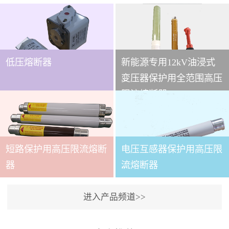
低压熔断器
新能源专用12kV油浸式
...
变压器保护用全范围高压
限流熔断器
本技术条件适用于
XRNT3A-12变压器保护用
短路保护用高压限流熔断
电压互感器保护用高压限
全范围高压限流熔断器(以
下简称熔断器)。本产品适
...
器
流熔断器
用于交流50～60Hz,额定电
压12kV的电力系统中，作
进入产品频道>>
为电力变压器及其它电力
本产品适用与户内交流50
设备的短路和过载保护元
～60Hz,额定电压3.6～