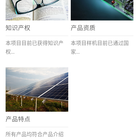
表示带熔断指示及信号输
全球的风能约为
全性、相对的广泛性、确
出功能,在S后加/H数字表
2.74×109MW，其中可...
实的长寿命和免维护性、
示适用于高海拔产品,即H1
资源的充...
知识产权
产品资质
表示大于1000米小于等于
2000米，H2表示大于2000
本项目目前已获得知识产
本项目样机目前已通过国
米小于等于3000米，H3表
权...
家...
示大于3000米小于等于
4000米。）基本参数安装
及使用说明：变压器箱体
8项，其中发明专利2项，
高压电器质量监督检验中
上熔断器的安装孔为
实用新型专利6项。目前低
心的技术性能检测。各项
φ100+1.5 0(16～100A)、
压事业部拿到三项专利。
性能均符合要求。
φ120+1.5 0(125A)，圆孔
周围布置M10×45㎜的四个
螺栓(M10盲螺孔)，螺栓
产品特点
(螺孔)间距为115×115±0.5
㎜(16～100A)、
所有产品均符合产品介绍