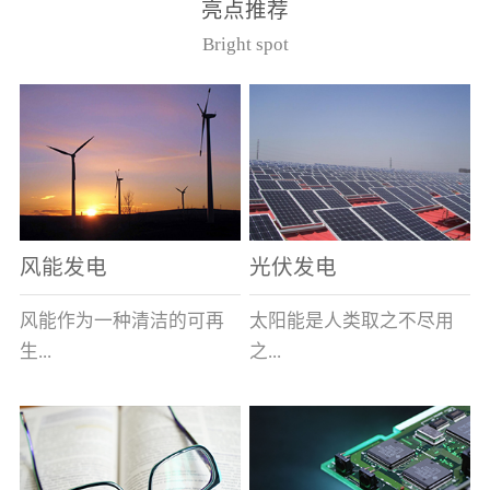
亮点推荐
件。其主要安装于12kV的
40.5kV系统作为电压互感
Bright spot
美式箱变中，可与其它电
器的过载及短路保护用。
器元件共箱。正常使用条
（产品通过了国家高压电
件（1）周围空气最高温度
器质量监督检测中心型式
为40℃，最低为-40℃；
试验，产品符合GB1566.2
（2） 海拔不超过1000
和IEC282-1）型号基本参
米；（3） 相对湿度：日
数
平均不大于95％，月平均
不大于90％；（4）周围空
风能发电
光伏发电
气未被灰尘、烟、腐蚀性
或可燃性气体、水蒸汽和
风能作为一种清洁的可再
太阳能是人类取之不尽用
盐类过度污染；（5） 当
生...
之...
使用于变压器油中时，周
围变压器油的温度上限不
超过105℃。型号说明
能源，越来越受到世界各
不竭的可再生能源，具有
（注：在额定电流后加/S
国的重视。其蕴量巨大，
充分的清洁性、绝对的安